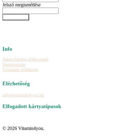
Jelszó megismétlése
Regisztráció
Info
Adatvédelmi tájékoztató
Impresszum
Vásárlási feltételek
Elérhetőség
info@vitamin4you.hu
Elfogadott kártyatípusok
© 2026 Vitamin4you.