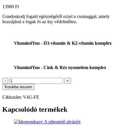
13980
Ft
Gondoskodj fogaid egészségéről ezzel a csomaggal, amely
hozzájárul a fogak és az íny védelméhez.
Vitamin4You - D3-vitamin & K2-vitamin komplex
Vitamin4You - Cink & Réz nyomelem komplex
Csontok
/
Kosárba teszem
ízületek
(A
Cikkszám:
V4U-FE
fogak
épségének
Kapcsolódó termékek
megőrzéséért)
mennyiség
Kosárba teszem