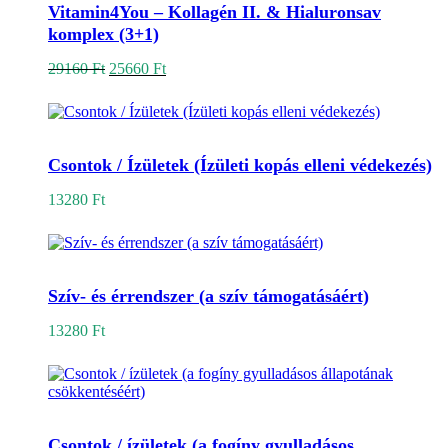
Vitamin4You – Kollagén II. & Hialuronsav
komplex (3+1)
Original
Current
29160
Ft
25660
Ft
price
price
was:
is:
29160 Ft.
25660 Ft.
Kosárba teszem
Csontok / Ízületek (Ízületi kopás elleni védekezés)
13280
Ft
Kosárba teszem
Szív- és érrendszer (a szív támogatásáért)
13280
Ft
Kosárba teszem
Csontok / ízületek (a fogíny gyulladásos