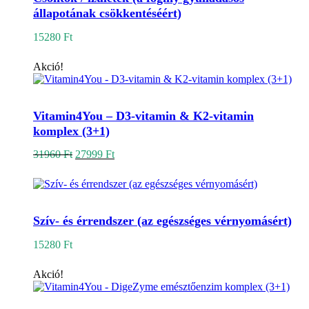
állapotának csökkentéséért)
15280
Ft
Akció!
Kosárba teszem
Vitamin4You – D3-vitamin & K2-vitamin
komplex (3+1)
Original
Current
31960
Ft
27999
Ft
price
price
was:
is:
31960 Ft.
27999 Ft.
Kosárba teszem
Szív- és érrendszer (az egészséges vérnyomásért)
15280
Ft
Akció!
Kosárba teszem