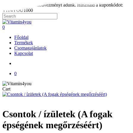
Skip
1.000 Ft rendelési kedvezményt adunk. Használd a kuponkódot:
to
VIT4YOU1000
main
content
Close
Search
search
0
Menu
Főoldal
Termékek
Csomagajánlatok
Kapcsolat
search
0
Close
Cart
Cart
Csontok / ízületek (A fogak
épségének megőrzéséért)