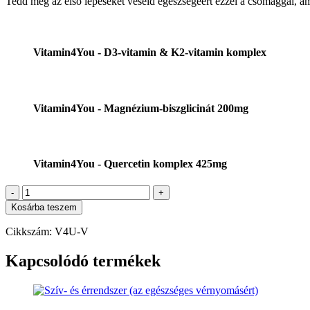
Tedd meg az első lépéseket veséid egészségéért ezzel a csomaggal, am
Vitamin4You - D3-vitamin & K2-vitamin komplex
Vitamin4You - Magnézium-biszglicinát 200mg
Vitamin4You - Quercetin komplex 425mg
Vesetámogatás,
vesekő
Kosárba teszem
kialakulásának
csökkentése
Cikkszám:
V4U-V
érdekében
mennyiség
Kapcsolódó termékek
Kosárba teszem