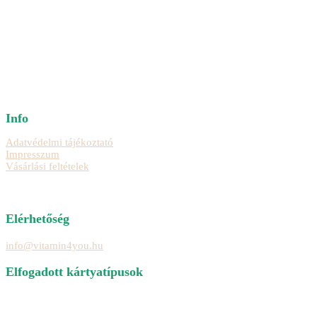
was:
is:
23960 Ft.
21120 Ft.
Info
Adatvédelmi tájékoztató
Impresszum
Vásárlási feltételek
Elérhetőség
info@vitamin4you.hu
Elfogadott kártyatípusok