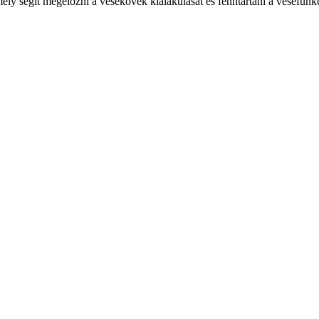
ely segít megelőzni a vesekövek kialakulását és fenntartani a vesefunk