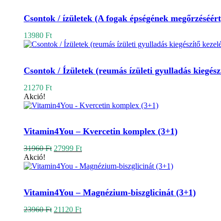
Kosárba teszem
Csontok / ízületek (A fogak épségének megőrzéséért
13980
Ft
Kosárba teszem
Csontok / Ízületek (reumás ízületi gyulladás kiegész
21270
Ft
Akció!
Kosárba teszem
Vitamin4You – Kvercetin komplex (3+1)
Original
Current
31960
Ft
27999
Ft
price
price
Akció!
was:
is:
31960 Ft.
27999 Ft.
Kosárba teszem
Vitamin4You – Magnézium-biszglicinát (3+1)
Original
Current
23960
Ft
21120
Ft
price
price