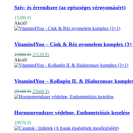
Szív- és érrendszer (az egészséges vérnyomásért)
15280
Ft
Akció!
Kosárba teszem
Vitamin4You – Cink & Réz nyomelem komplex (3+
Original
Current
23960
Ft
21120
Ft
price
price
Akció!
was:
is:
23960 Ft.
21120 Ft.
Kosárba teszem
Vitamin4You – Kollagén II. & Hialuronsav komplex
Original
Current
29160
Ft
25660
Ft
price
price
was:
is:
Kosárba teszem
29160 Ft.
25660 Ft.
Hormonrendszer védelme, Endometriózis kezelése
19970
Ft