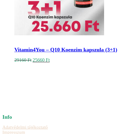
Kosárba teszem
Vitamin4You – Q10 Koenzim kapszula (3+1)
Original
Current
29160
Ft
25660
Ft
price
price
was:
is:
29160 Ft.
25660 Ft.
Info
Adatvédelmi tájékoztató
Impresszum