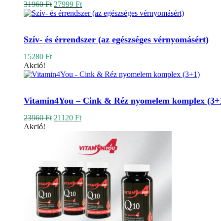
Original
Current
31960
Ft
27999
Ft
price
price
was:
is:
Kosárba teszem
31960 Ft.
27999 Ft.
Szív- és érrendszer (az egészséges vérnyomásért)
15280
Ft
Akció!
Kosárba teszem
Vitamin4You – Cink & Réz nyomelem komplex (3+
Original
Current
23960
Ft
21120
Ft
price
price
Akció!
was:
is:
23960 Ft.
21120 Ft.