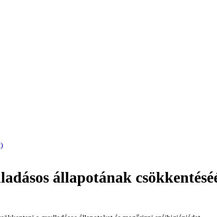
VIT4YOU1000
lladásos állapotának csökkentésé