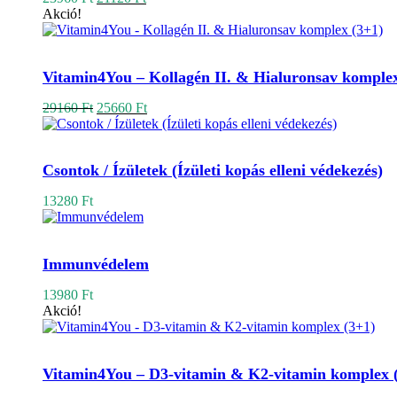
price
price
Akció!
was:
is:
23960 Ft.
21120 Ft.
Kosárba teszem
Vitamin4You – Kollagén II. & Hialuronsav komplex
Original
Current
29160
Ft
25660
Ft
price
price
was:
is:
Kosárba teszem
29160 Ft.
25660 Ft.
Csontok / Ízületek (Ízületi kopás elleni védekezés)
13280
Ft
Kosárba teszem
Immunvédelem
13980
Ft
Akció!
Kosárba teszem
Vitamin4You – D3-vitamin & K2-vitamin komplex 