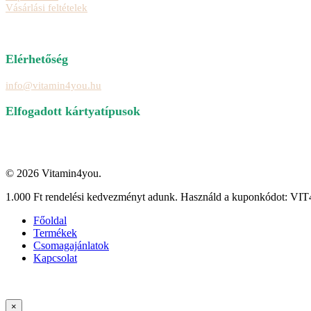
Vásárlási feltételek
Elérhetőség
info@vitamin4you.hu
Elfogadott kártyatípusok
© 2026 Vitamin4you.
Close
1.000 Ft rendelési kedvezményt adunk. Használd a kuponkódot: 
Menu
Főoldal
Termékek
Csomagajánlatok
Kapcsolat
×