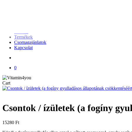
Skip
1.000 Ft rendelési kedvezményt adunk. Használd a kuponkódot: 
to
main
Close
content
Search
search
0
Menu
Főoldal
Termékek
Csomagajánlatok
Kapcsolat
search
0
Close
Cart
Cart
Csontok / ízületek (a fogíny gyu
15280
Ft