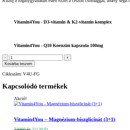
Küzdj a fogínygyulladás ellen ezzel a célzott csomaggal, amely segít 
Vitamin4You - D3-vitamin & K2-vitamin komplex
Vitamin4You - Q10 Koenzim kapszula 100mg
Csontok
/
Kosárba teszem
ízületek
(a
Cikkszám:
V4U-FG
fogíny
gyulladásos
Kapcsolódó termékek
állapotának
csökkentéséért)
Akció!
mennyiség
Kosárba teszem
Vitamin4You – Magnézium-biszglicinát (3+1)
Original
Current
23960
Ft
21120
Ft