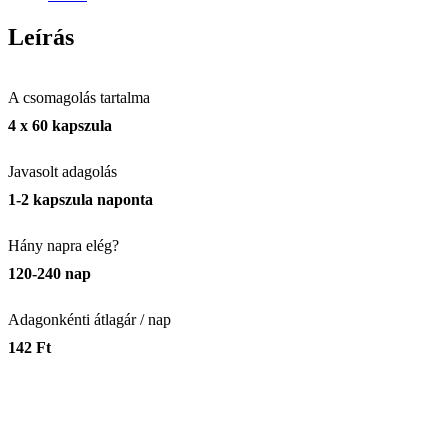
Leírás
A csomagolás tartalma
4 x 60 kapszula
Javasolt adagolás
1-2 kapszula naponta
Hány napra elég?
120-240 nap
Adagonkénti átlagár / nap
142 Ft
4 x 60 kapszula
A csomagolás tartalma