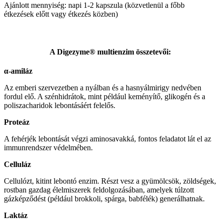
Ajánlott mennyiség: napi 1-2 kapszula (közvetlenül a főbb
étkezések előtt vagy étkezés közben)
A Digezyme® multienzim összetevői:
α-amiláz
Az emberi szervezetben a nyálban és a hasnyálmirigy nedvében
fordul elő. A szénhidrátok, mint például keményítő, glikogén és a
poliszacharidok lebontásáért felelős.
Proteáz
A fehérjék lebontását végzi aminosavakká, fontos feladatot lát el az
immunrendszer védelmében.
Celluláz
Cellulózt, kitint lebontó enzim. Részt vesz a gyümölcsök, zöldségek,
rostban gazdag élelmiszerek feldolgozásában, amelyek túlzott
gázképződést (például brokkoli, spárga, babfélék) generálhatnak.
Laktáz