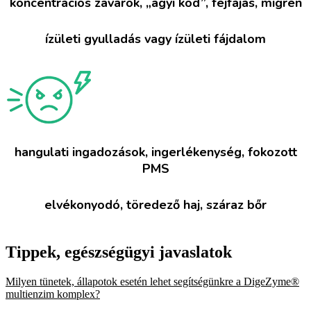
koncentrációs zavarok, „agyi köd”, fejfájás, migrén
ízületi gyulladás vagy ízületi fájdalom
hangulati ingadozások, ingerlékenység, fokozott
PMS
elvékonyodó, töredező haj, száraz bőr
Tippek, egészségügyi javaslatok
Milyen tünetek, állapotok esetén lehet segítségünkre a DigeZyme®
multienzim komplex?