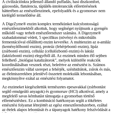
A civilizációnkra jellemző állandó puffadás, hasi diszkomfort,
gázosodás, flatulencia, táplálék-intoleranciák előretörésének
hátterében az emésztőenzimek, epefolyadék és a gyomorsav nem
kielégítő termelődése áll.
A DigeZyme® enzim komplex termékünket kulcsfontosságú
emésztőenzimekből alkottuk, hogy segítséget nyújtsunk a gyengén
működő vagy terhelt emésztőrendszer számára. A Digezyme®
szabadalommal védett, 5 specifikus (növényi és mikrobiális
fermentációval előállított) enzim keveréke. A multienzim az α-amiláz
(keményítőbontó enzim), proteáz (fehérjebontó enzim), lipáz
(zsírbontó enzim), celluláz (cellulózbontó enzim) és laktáz
(laktózbontó enzim) elegyéből áll. Az enzimek minden élő sejtben
fellelhető „biológiai katalizátorok”, melyek különféle reakciók
koordinálásában vesznek részt, beleértve az emésztést is. Számos
emésztőenzim vállal szerepet a fehérjék, szénhidrátok, zsírok és más,
az élelmiszerekben jelenlévő összetett molekulák lebontásában,
megkönnyítve ezátal az emésztési folyamatot.
Az enzimeket kiegészítettük természetes epesavakkal (zsírbontást
segítő emulgeáló anyagok) és gyomorsav (HCl) alkotóval, amely a
megfelelő savas kémhatást támogatja a gyomorban történő
előemésztéshez. Ez a kombináció hatékonyan segíti a tökéletes
emésztési folyamat létrejöttét az egész emesztőrendszerben, ezáltal
az ételek alapos lebontását és a tápanyagok hatékony felszívódását a