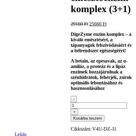
komplex (3+1)
Original
Current
29160
Ft
25660
Ft
price
price
DigeZyme enzim komplex – a
was:
is:
kiváló emésztésért, a
29160 Ft.
25660 Ft.
tápanyagok felszívódásáért és
a bélrendszer egészségéért!
A betain, az epesavak, az α-
amiláz, a proteáz és a lipáz
enzimek hozzájárulnak a
szénhidrátok, fehérjék, zsírok
optimális lebontásához és
hasznosulásához
Vitamin4You
-
DigeZyme
emésztőenzim
Kosárba teszem
komplex
(3+1)
Cikkszám:
V4U-DZ-31
mennyiség
Leírás