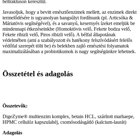
béltraktuson keresztül.
Javasoljuk, hogy a bevitt emésztőenzimek mellett, az enzimek direkt
termelődésére is ugyanolyan hangsúlyt fordítsunk (pl. Articsóka &
Máriatövis segítségével), és a savanyú, kesernyés ízeket emeljük be
mindennapi étkezéseinkbe (Homoktövis velő, Fekete bodza velő,
Fekete ribizli velő, Piros ribizli velő). A bélfal állapotának
védelmében (ami a szabályozott és hatékony felszívódásért felelős
védőfal szerepét tölti be) és belekben zajló emésztési folyamatok
maximalizálásában a probiotikumok is nagy segítségünkre lehetnek.
Összetétel és adagolás
Összetevők:
DigeZyme® multienzim komplex, betain HCL, szárított marhaepe,
HPMC cellulóz kapszulahéj, csomósodásgátló (kalcium-laurát)
Adagolás