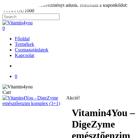
Skip
1.000 Ft rendelési kedvezményt adunk. Használd a kuponkódot:
to
VIT4YOU1000
main
content
Close
Search
search
0
Menu
Főoldal
Termékek
Csomagajánlatok
Kapcsolat
search
0
Close
Cart
Cart
Akció!
Vitamin4You –
DigeZyme
emésztőenzim