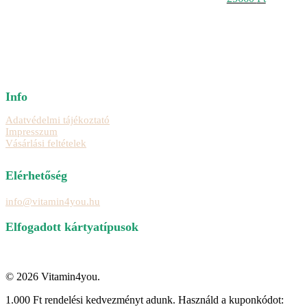
price
price
was:
is:
29160 Ft.
25660 Ft.
Info
Adatvédelmi tájékoztató
Impresszum
Vásárlási feltételek
Elérhetőség
info@vitamin4you.hu
Elfogadott kártyatípusok
© 2026 Vitamin4you.
Close
1.000 Ft rendelési kedvezményt adunk. Használd a kuponkódot: