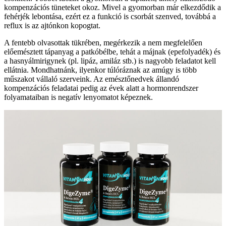
kompenzációs tüneteket okoz. Mivel a gyomorban már elkezdődik a
fehérjék lebontása, ezért ez a funkció is csorbát szenved, továbbá a
reflux is az ajtónkon kopogtat.
A fentebb olvasottak tükrében, megérkezik a nem megfelelően
előemésztett tápanyag a patkóbélbe, tehát a májnak (epefolyadék) és
a hasnyálmirigynek (pl. lipáz, amiláz stb.) is nagyobb feladatot kell
ellátnia. Mondhatnánk, ilyenkor túlóráznak az amúgy is több
műszakot vállaló szerveink. Az emésztőnedvek állandó
kompenzációs feladatai pedig az évek alatt a hormonrendszer
folyamataiban is negatív lenyomatot képeznek.