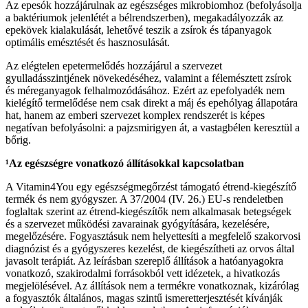
Az epesók hozzájárulnak az egészséges mikrobiomhoz (befolyásolja
a baktériumok jelenlétét a bélrendszerben), megakadályozzák az
epekövek kialakulását, lehetővé teszik a zsírok és tápanyagok
optimális emésztését és hasznosulását.
Az elégtelen epetermelődés hozzájárul a szervezet
gyulladásszintjének növekedéséhez, valamint a félemésztett zsírok
és méreganyagok felhalmozódásához. Ezért az epefolyadék nem
kielégítő termelődése nem csak direkt a máj és epehólyag állapotára
hat, hanem az emberi szervezet komplex rendszerét is képes
negatívan befolyásolni: a pajzsmirigyen át, a vastagbélen keresztül a
bőrig.
¹Az egészségre vonatkozó állításokkal kapcsolatban
A Vitamin4You egy egészségmegőrzést támogató étrend-kiegészítő
termék és nem gyógyszer. A 37/2004 (IV. 26.) EU-s rendeletben
foglaltak szerint az étrend-kiegészítők nem alkalmasak betegségek
és a szervezet működési zavarainak gyógyítására, kezelésére,
megelőzésére. Fogyasztásuk nem helyettesíti a megfelelő szakorvosi
diagnózist és a gyógyszeres kezelést, de kiegészítheti az orvos által
javasolt terápiát. Az leírásban szereplő állítások a hatóanyagokra
vonatkozó, szakirodalmi forrásokból vett idézetek, a hivatkozás
megjelölésével. Az állítások nem a termékre vonatkoznak, kizárólag
a fogyasztók általános, magas szintű ismeretterjesztését kívánják