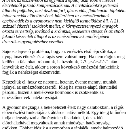
A belek az elszenvedői az egymásra épülő, akár több évtizedes
életvitelből fakadó kompenzációknak. A civilizációnkra jellemző
állandó puffadás, hasi diszkomfort, gázosodás, flatulencia, táplálék-
intoleranciák előretörésének hátterében az emésztőenzimek,
epefolyadék és a gyomorsav nem kielégítő termelődése áll. A 21.
századi étkezési szokások mellet, a környezetszennyező anyagok
okozta terheltség, továbbá a krónikus, kezeletlen stressz és az ebből
fakadó készenléti állapot is az emésztőnedvek minőségének
drasztikus gyengüléséhez vezethet.
Sajnos alapvető probléma, hogy az emésztés első lépcsőfoka, a
nyugalmas étkezés és a rágás sem valósul meg. Ha nem rágjuk meg
kellően a falatokat, rohanunk, habzsolunk, 2-3 „csócsálás” után
lenyeljük az ételt, akkor a soron következő emésztési funkcióink
fogják a nehézséget elszenvedni.
Képzeljük el, hogy ez naponta, hetente, évente mennyi munkát
igényel az emésztőrendszertől, főleg ha stressz-alapú életvitellel
párosul, hiszen a mellékvese hormonok is csökkentik az
emésztőnedvek hatékonyságát.
A gyomor megkapja a bekebelezett ételt: nagy darabokban, a rágás
előemésztési funkciójának áldásos hatása nélkül. Egy ideig kitűnően
tudja ellensúlyozni a töménytelen feladatokat, de az idő
előrehaladtával megváltozik annak minősége, hatékonysága
csökken. Többet időzik a gyomorban a táplálék, amely halmozódó