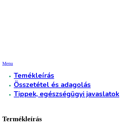
1-2 kapszula naponta
Javasolt adagolás
120-240 nap
Hány napra elég?
142 Ft
Adagonkénti átlagár / nap
Menu
Temékleírás
Összetétel és adagolás
Tippek, egészségügyi javaslatok
Termékleírás