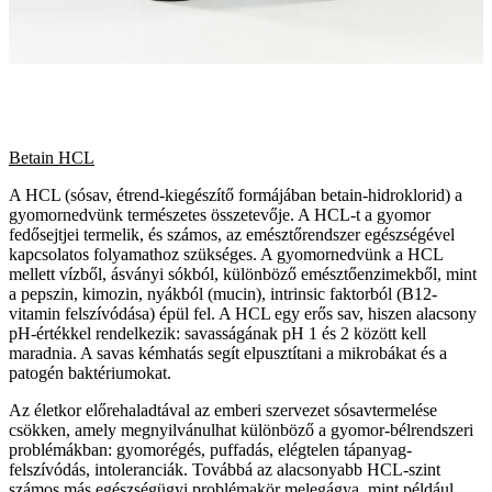
Betain HCL
A HCL (sósav, étrend-kiegészítő formájában betain-hidroklorid) a
gyomornedvünk természetes összetevője. A HCL-t a gyomor
fedősejtjei termelik, és számos, az emésztőrendszer egészségével
kapcsolatos folyamathoz szükséges. A gyomornedvünk a HCL
mellett vízből, ásványi sókból, különböző emésztőenzimekből, mint
a pepszin, kimozin, nyákból (mucin), intrinsic faktorból (B12-
vitamin felszívódása) épül fel. A HCL egy erős sav, hiszen alacsony
pH-értékkel rendelkezik: savasságának pH 1 és 2 között kell
maradnia. A savas kémhatás segít elpusztítani a mikrobákat és a
patogén baktériumokat.
Az életkor előrehaladtával az emberi szervezet sósavtermelése
csökken, amely megnyilvánulhat különböző a gyomor-bélrendszeri
problémákban: gyomorégés, puffadás, elégtelen tápanyag-
felszívódás, intoleranciák. Továbbá az alacsonyabb HCL-szint
számos más egészségügyi problémakör melegágya, mint például