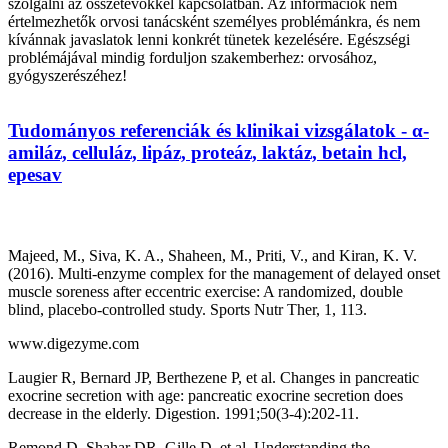
szolgálni az összetevőkkel kapcsolatban. Az információk nem
értelmezhetők orvosi tanácsként személyes problémánkra, és nem
kívánnak javaslatok lenni konkrét tünetek kezelésére. Egészségi
problémájával mindig forduljon szakemberhez: orvosához,
gyógyszerészéhez!
Tudományos referenciák és klinikai vizsgálatok - α-
amiláz, celluláz, lipáz, proteáz, laktáz, betain hcl,
epesav
Majeed, M., Siva, K. A., Shaheen, M., Priti, V., and Kiran, K. V.
(2016). Multi-enzyme complex for the management of delayed onset
muscle soreness after eccentric exercise: A randomized, double
blind, placebo-controlled study. Sports Nutr Ther, 1, 113.
www.digezyme.com
Laugier R, Bernard JP, Berthezene P, et al. Changes in pancreatic
exocrine secretion with age: pancreatic exocrine secretion does
decrease in the elderly. Digestion. 1991;50(3-4):202-11.
Remond D, Shahar DR, Gille D, et al. Understanding the