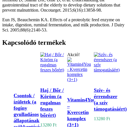
gastrointestinal tract of the elderly to develop dietary solutions that
prevent malnutrition. Oncotarget. 2015;6(16):13858-98.
Eun JS, Beauchemin KA. Effects of a proteolytic feed enzyme on
intake, digestion, ruminal fermentation, and milk production. J Dairy
Sci. 2005;88(6):2140-53.
Kapcsolódó termékek
Akció!
Kosárba
Kosárba
teszem
teszem
Kosárba
Kosárba
teszem
Haj / Bőr /
Szív- és
teszem
Csontok /
Köröm (a
érrendszer
Vitamin4You
ízületek (a
rugalmas
(a szív
–
fogíny
feszes
támogatásáért)
Kvercetin
gyulladásos
bőrért)
komplex
13280
Ft
állapotának
(3+1)
13280
Ft
csökkentéséért)