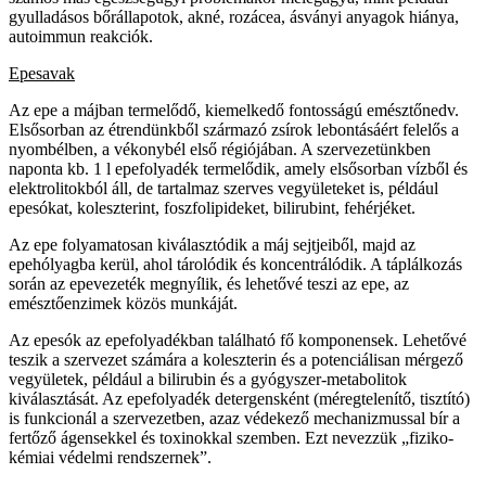
gyulladásos bőrállapotok, akné, rozácea, ásványi anyagok hiánya,
autoimmun reakciók.
Epesavak
Az epe a májban termelődő, kiemelkedő fontosságú emésztőnedv.
Elsősorban az étrendünkből származó zsírok lebontásáért felelős a
nyombélben, a vékonybél első régiójában. A szervezetünkben
naponta kb. 1 l epefolyadék termelődik, amely elsősorban vízből és
elektrolitokból áll, de tartalmaz szerves vegyületeket is, például
epesókat, koleszterint, foszfolipideket, bilirubint, fehérjéket.
Az epe folyamatosan kiválasztódik a máj sejtjeiből, majd az
epehólyagba kerül, ahol tárolódik és koncentrálódik. A táplálkozás
során az epevezeték megnyílik, és lehetővé teszi az epe, az
emésztőenzimek közös munkáját.
Az epesók az epefolyadékban található fő komponensek. Lehetővé
teszik a szervezet számára a koleszterin és a potenciálisan mérgező
vegyületek, például a bilirubin és a gyógyszer-metabolitok
kiválasztását. Az epefolyadék detergensként (méregtelenítő, tisztító)
is funkcionál a szervezetben, azaz védekező mechanizmussal bír a
fertőző ágensekkel és toxinokkal szemben. Ezt nevezzük „fiziko-
kémiai védelmi rendszernek”.