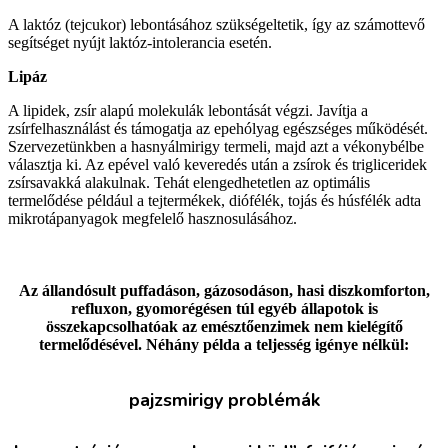
A laktóz (tejcukor) lebontásához szükségeltetik, így az számottevő
segítséget nyújt laktóz-intolerancia esetén.
Lipáz
A lipidek, zsír alapú molekulák lebontását végzi. Javítja a
zsírfelhasználást és támogatja az epehólyag egészséges működését.
Szervezetünkben a hasnyálmirigy termeli, majd azt a vékonybélbe
választja ki. Az epével való keveredés után a zsírok és trigliceridek
zsírsavakká alakulnak. Tehát elengedhetetlen az optimális
termelődése például a tejtermékek, diófélék, tojás és húsfélék adta
mikrotápanyagok megfelelő hasznosulásához.
Az állandósult puffadáson, gázosodáson, hasi diszkomforton,
refluxon, gyomorégésen túl egyéb állapotok is
összekapcsolhatóak az emésztőenzimek nem kielégítő
termelődésével. Néhány példa a teljesség igénye nélkül:
pajzsmirigy problémák