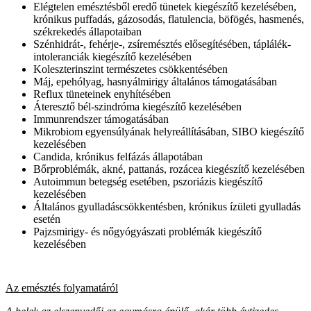
Elégtelen emésztésből eredő tünetek kiegészítő kezelésében,
krónikus puffadás, gázosodás, flatulencia, böfögés, hasmenés,
székrekedés állapotaiban
Szénhidrát-, fehérje-, zsíremésztés elősegítésében, táplálék-
intoleranciák kiegészítő kezelésében
Koleszterinszint természetes csökkentésében
Máj, epehólyag, hasnyálmirigy általános támogatásában
Reflux tüneteinek enyhítésében
Áteresztő bél-szindróma kiegészítő kezelésében
Immunrendszer támogatásában
Mikrobiom egyensúlyának helyreállításában, SIBO kiegészítő
kezelésében
Candida, krónikus felfázás állapotában
Bőrproblémák, akné, pattanás, rozácea kiegészítő kezelésében
Autoimmun betegség esetében, pszoriázis kiegészítő
kezelésében
Általános gyulladáscsökkentésben, krónikus ízületi gyulladás
esetén
Pajzsmirigy- és nőgyógyászati problémák kiegészítő
kezelésében
Az emésztés folyamatáról