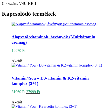
alvásért
Cikkszám:
V4U-HE-1
mennyiség
Kapcsolódó termékek
Kosárba teszem
Alapvető vitaminok, ásványok (Multivitamin
csomag)
19970
Ft
Akció!
Kosárba teszem
Vitamin4You – D3-vitamin & K2-vitamin
komplex (3+1)
Original
Current
31960
Ft
27999
Ft
price
price
was:
is:
Akció!
31960 Ft.
27999 Ft.