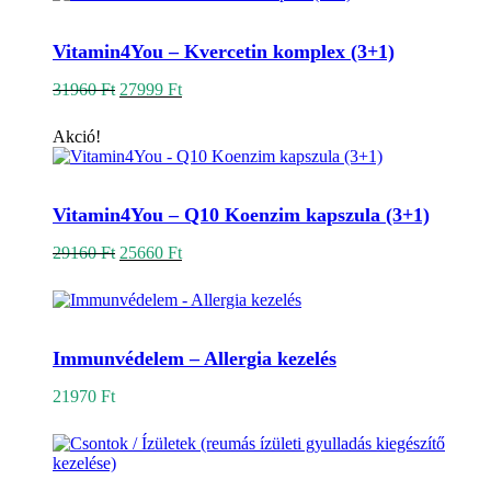
Kosárba teszem
Vitamin4You – Kvercetin komplex (3+1)
Original
Current
31960
Ft
27999
Ft
price
price
was:
is:
Akció!
31960 Ft.
27999 Ft.
Kosárba teszem
Vitamin4You – Q10 Koenzim kapszula (3+1)
Original
Current
29160
Ft
25660
Ft
price
price
was:
is:
29160 Ft.
25660 Ft.
Kosárba teszem
Immunvédelem – Allergia kezelés
21970
Ft
Kosárba teszem