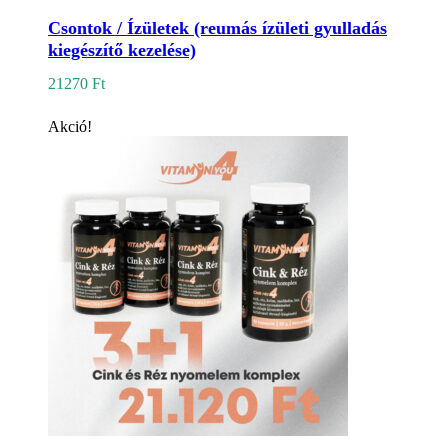
Csontok / Ízületek (reumás ízületi gyulladás
kiegészítő kezelése)
21270
Ft
Akció!