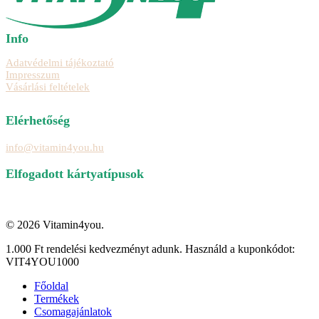
Info
Adatvédelmi tájékoztató
Impresszum
Vásárlási feltételek
Elérhetőség
info@vitamin4you.hu
Elfogadott kártyatípusok
© 2026 Vitamin4you.
Close
1.000 Ft rendelési kedvezményt adunk. Használd a kuponkódot:
Menu
VIT4YOU1000
Főoldal
Termékek
Csomagajánlatok