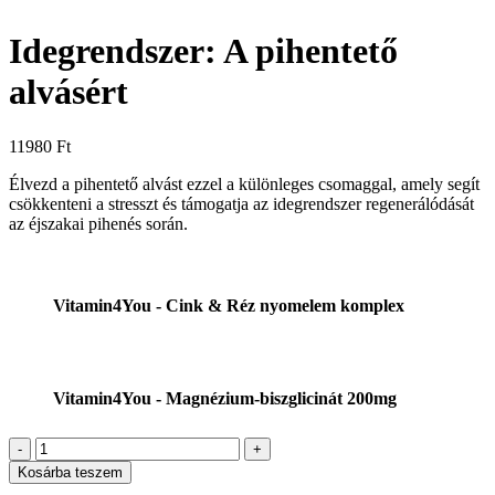
Idegrendszer: A pihentető
alvásért
11980
Ft
Élvezd a pihentető alvást ezzel a különleges csomaggal, amely segít
csökkenteni a stresszt és támogatja az idegrendszer regenerálódását
az éjszakai pihenés során.
Vitamin4You - Cink & Réz nyomelem komplex
Vitamin4You - Magnézium-biszglicinát 200mg
Idegrendszer:
A
Kosárba teszem
pihentető